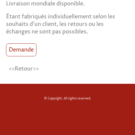
Livraison mondiale disponible.
Étant fabriqués individuellement selon les
souhaits d'un client, les retours ou les
échanges ne sont pas possibles.
Demande
<<Retour>>
© Copyright. All rights reserved.
the dogue boutique, thedogueboutique, dogue boutique, dogueboutique, couture dog accessory, couture dog
accessoires, dog accessory, dog accessoires, doguenista, dog collar, dog collars, dog harness, dog harnesses, dog leash,
dog leashes, dog lead, dog leads, dog muzzle, dog muzzles, Couture-Hundezubehör, Couture Hundezubehör, Hunde-
Zubehör, Hundezubehör, Hunde Zubehör, Hunde accessory, Hunde accessories, Hundehalsband, Hundehalsbänder,