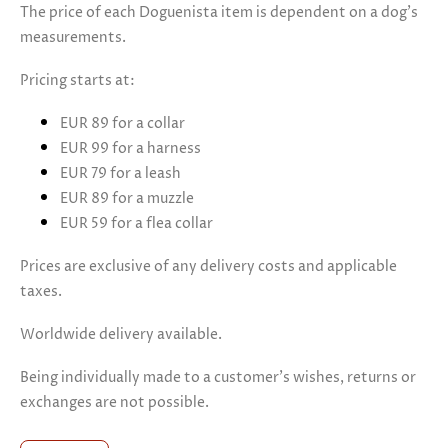
The price of each Doguenista item is dependent on a dog's
measurements.
Pricing starts at:
EUR 89 for a collar
EUR 99 for a harness
EUR 79 for a leash
EUR 89 for a muzzle
EUR 59 for a flea collar
Prices are exclusive of any delivery costs and applicable
taxes.
Worldwide delivery available.
Being individually made to a customer's wishes, returns or
exchanges are not possible.