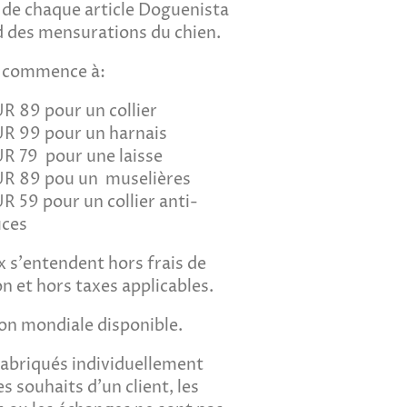
x de chaque article Doguenista
 des mensurations du chien.
x commence à:
R 89 pour un collier
R 99 pour un harnais
R 79 pour une laisse
UR 89 pou un
muselières
R 59 pour un collier anti-
ces
x s'entendent hors frais de
on et hors taxes applicables.
son mondiale disponible.
fabriqués individuellement
es souhaits d'un client, les