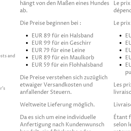
hängt von den Maßen eines Hundes
Le pri
ab.
dépend
Die Preise beginnen bei :
Le pri
EUR 89 für ein Halsband
EU
EUR 99 für ein Geschirr
EU
EUR 79 für eine Leine
EU
osts and
EUR 89 für ein Maulkorb
E
EUR 59 für ein Flohhalsband
EU
pu
Die Preise verstehen sich zuzüglich
etwaiger Versandkosten und
Les pri
r's
anfallender Steuern.
livrais
Weltweite Lieferung möglich.
Livrai
Da es sich um eine individuelle
Étant 
Anfertigung nach Kundenwunsch
selon l