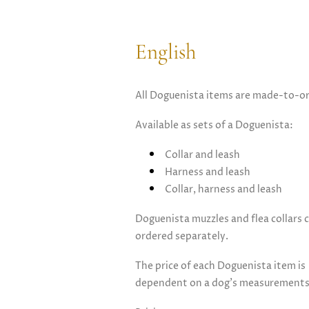
English
All Doguenista items are made-to-or
Available as sets of a Doguenista:
Collar and leash
Harness and leash
Collar, harness and leash
Doguenista muzzles and flea collars 
ordered separately.
The price of each Doguenista item is
dependent on a dog's measurement