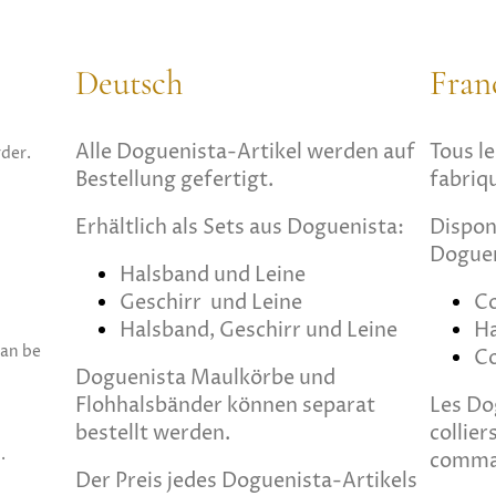
Deutsch
Fran
Alle Doguenista-Artikel werden auf
Tous le
der.
Bestellung gefertigt.
fabriq
Erhältlich als Sets aus Doguenista:
Dispon
Doguen
Halsband und Leine
Geschirr und Leine
Co
Halsband, Geschirr und Leine
Ha
can be
Co
Doguenista
Maulkörbe und
Flohhalsbänder können separat
Les Do
bestellt werden.
collie
s.
comma
Der Preis jedes Doguenista-Artikels