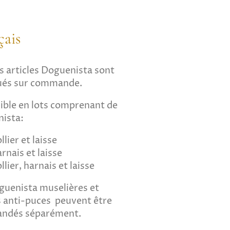
çais
s articles Doguenista sont
ués sur commande.
ible en lots comprenant de
ista:
llier et laisse
rnais et laisse
llier, harnais et laisse
guenista
muselières et
rs anti-puces peuvent être
ndés séparément.