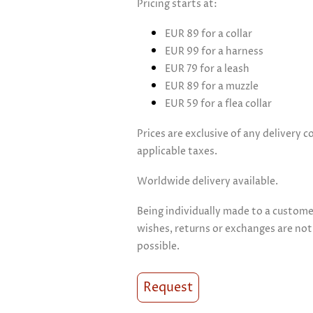
Pricing starts at:
EUR 89 for a collar
EUR 99 for a harness
EUR 79 for a leash
EUR 89 for a muzzle
EUR 59 for a flea collar
Prices are exclusive of any delivery c
applicable taxes.
Worldwide delivery available.
Being individually made to a custome
wishes, returns or exchanges are not
possible.
Request