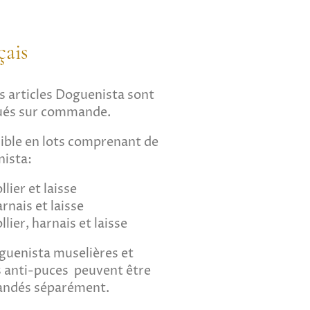
çais
s articles Doguenista sont
ués sur commande.
ible en lots comprenant de
ista:
llier et laisse
rnais et laisse
llier, harnais et laisse
guenista
muselières et
rs anti-puces peuvent être
ndés séparément.