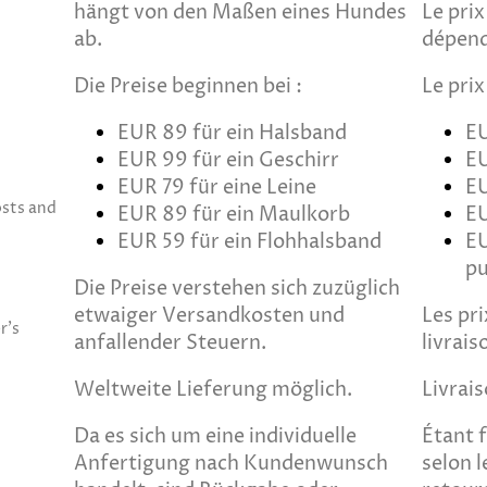
hängt von den Maßen eines Hundes
Le pri
ab.
dépend
Die Preise beginnen bei :
Le pri
EUR 89 für ein Halsband
EU
EUR 99 für ein Geschirr
EU
EUR 79 für eine Leine
EU
osts and
EUR 89 für ein Maulkorb
E
EUR 59 für ein Flohhalsband
EU
pu
Die Preise verstehen sich zuzüglich
etwaiger Versandkosten und
Les pri
r's
anfallender Steuern.
livrais
Weltweite Lieferung möglich.
Livrai
Da es sich um eine individuelle
Étant 
Anfertigung nach Kundenwunsch
selon l