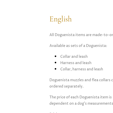
English
All Doguenista items are made-to-or
Available as sets of a Doguenista:
Collar and leash
Harness and leash
Collar, harness and leash
Doguenista muzzles and flea collars 
ordered separately.
The price of each Doguenista item is
dependent on a dog's measurement