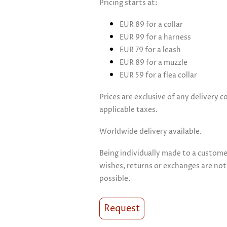
Pricing starts at:
EUR 89 for a collar
EUR 99 for a harness
EUR 79 for a leash
EUR 89 for a muzzle
EUR 59 for a flea collar
Prices are exclusive of any delivery c
applicable taxes.
Worldwide delivery available.
Being individually made to a custome
wishes, returns or exchanges are not
possible.
Request