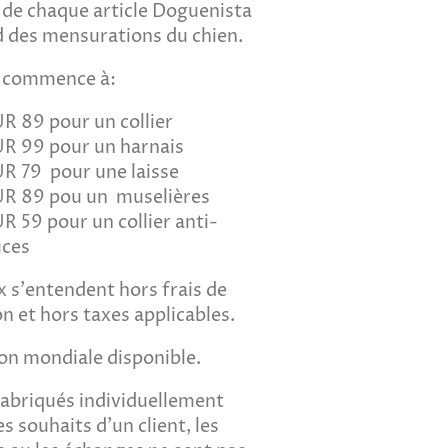
x de chaque article Doguenista
 des mensurations du chien.
x commence à:
R 89 pour un collier
R 99 pour un harnais
R 79 pour une laisse
UR 89 pou un
muselières
R 59 pour un collier anti-
ces
x s'entendent hors frais de
on et hors taxes applicables.
son mondiale disponible.
fabriqués individuellement
es souhaits d'un client, les