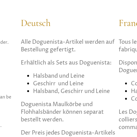
Deutsch
Fran
Alle Doguenista-Artikel werden auf
Tous le
der.
Bestellung gefertigt.
fabriq
Erhältlich als Sets aus Doguenista:
Dispon
Doguen
Halsband und Leine
Geschirr und Leine
Co
Halsband, Geschirr und Leine
Ha
can be
Co
Doguenista
Maulkörbe und
Flohhalsbänder können separat
Les Do
bestellt werden.
collie
s.
comma
Der Preis jedes Doguenista-Artikels